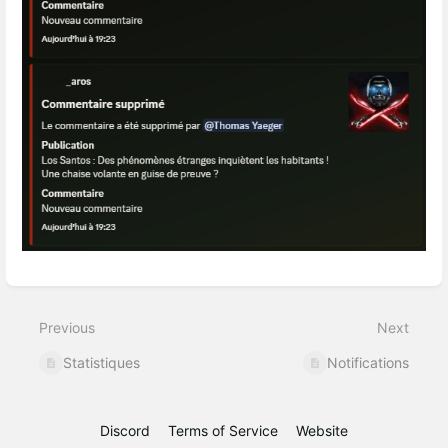
Enter
section
select
Previous
Next
mode
Statistiques
Notifications
Discord
Terms of Service
Website