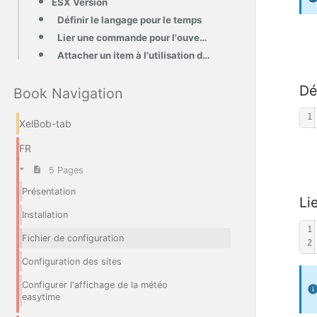
ESX Version
Définir le langage pour le temps
Lier une commande pour l'ouverture de la tablette
Attacher un item à l'utilisation de la tablette
Dé
Book Navigation
1
XelBob-tab
FR
5 Pages
Présentation
Li
Installation
1
Fichier de configuration
2
Configuration des sites
Configurer l'affichage de la météo
easytime