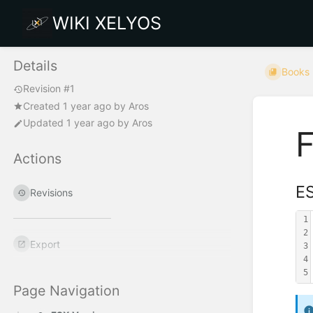
WIKI XELYOS
Details
Books
Revision #1
Created
1 year ago
by
Aros
Updated
1 year ago
by
Aros
F
Actions
ES
Revisions
1
2
Export
3
4
5
Page Navigation