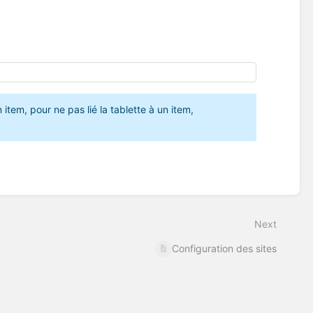
 item, pour ne pas lié la tablette à un item, 
Next
Configuration des sites