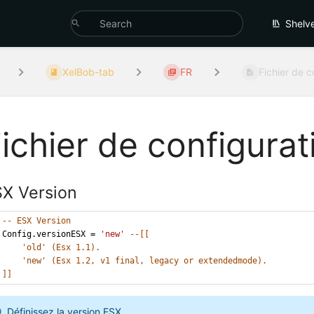
Shelv
XelBob-tab
FR
Fichier de c
ichier de configurat
X Version
-- ESX Version
Config.versionESX = 
'new'
--[[
'old' (Esx 1.1).
'new' (Esx 1.2, v1 final, legacy or extendedmode).
]]
Définissez la version ESX