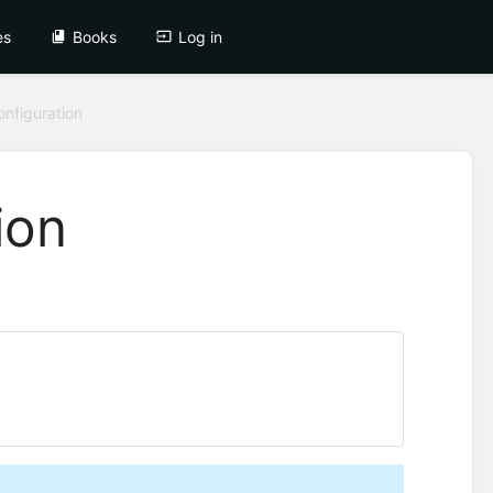
es
Books
Log in
onfiguration
ion