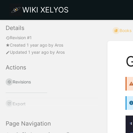
WIKI XELYOS
Details
Books
Revision #1
Created
1 year ago
by
Aros
Updated
1 year ago
by
Aros
Actions
Revisions
Export
Page Navigation