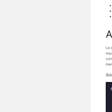
A
Le 
nou
con
mem
Ave