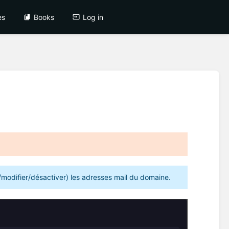
es
Books
Log in
modifier/désactiver) les adresses mail du domaine.