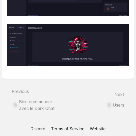
Enter
section
select
Previous
mode
Next
Bien commencer
Users
avec le Dark Chat
Discord
Terms of Service
Website