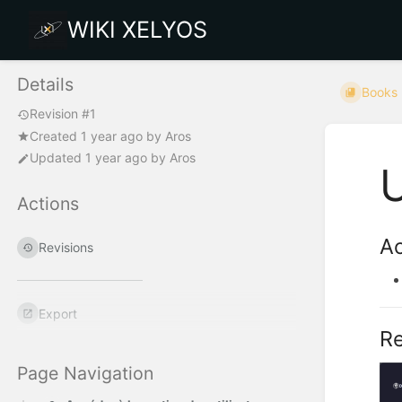
WIKI XELYOS
Details
Books
Revision #1
Created
1 year ago
by
Aros
Updated
1 year ago
by
Aros
Actions
Ac
Revisions
Export
Re
Page Navigation