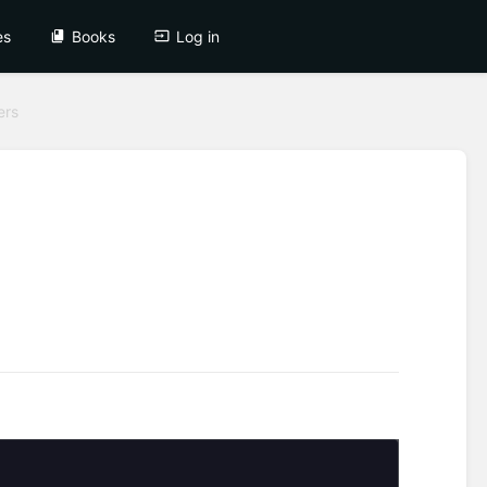
es
Books
Log in
ers